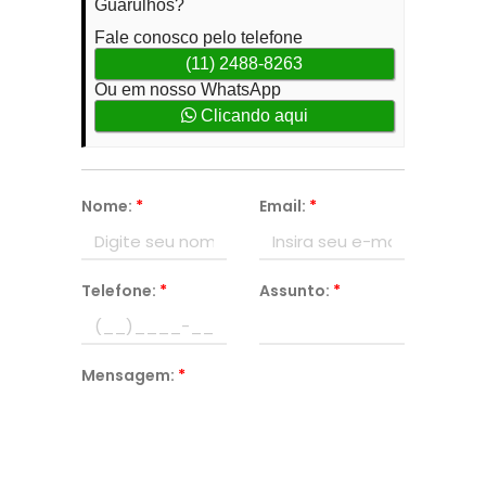
Guarulhos?
Fale conosco pelo telefone
(11) 2488-8263
Ou em nosso WhatsApp
Clicando aqui
Nome:
*
Email:
*
Telefone:
*
Assunto:
*
Mensagem:
*