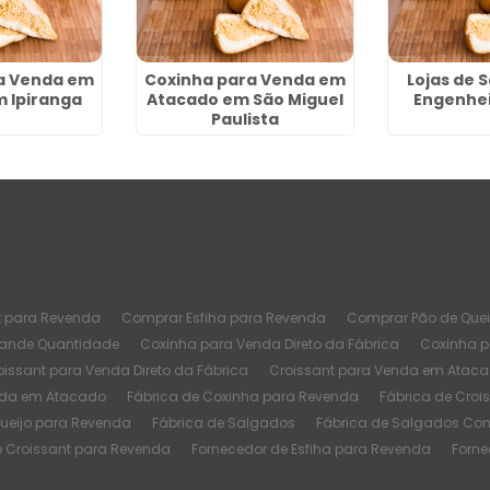
a Venda em
Coxinha para Venda em
Lojas de 
 Ipiranga
Atacado em São Miguel
Engenhei
Paulista
t para Revenda
Comprar Esfiha para Revenda
Comprar Pão de Quei
rande Quantidade
Coxinha para Venda Direto da Fábrica
Coxinha 
oissant para Venda Direto da Fábrica
Croissant para Venda em Atac
nda em Atacado
Fábrica de Coxinha para Revenda
Fábrica de Croi
Queijo para Revenda
Fábrica de Salgados
Fábrica de Salgados Co
e Croissant para Revenda
Fornecedor de Esfiha para Revenda
Forne
or Fábrica de Coxinha
Melhor Fábrica de Croissant
Melhor Fábrica d