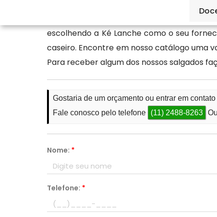
Doc
Garanta os seus salgados para conveni
escolhendo a Ké Lanche como o seu fornece
caseiro. Encontre em nosso catálogo uma vari
Para receber algum dos nossos salgados fa
Gostaria de um orçamento ou entrar em contat
Fale conosco pelo telefone
(11) 2488-8263
Ou
Nome:
*
Telefone:
*