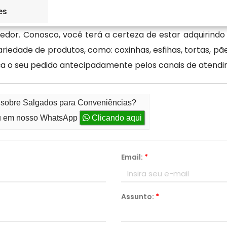
es
ências ou para outros tipos de estabelecimentos,
dor. Conosco, você terá a certeza de estar adquirind
edade de produtos, como: coxinhas, esfihas, tortas, pães 
ça o seu pedido antecipadamente pelos canais de atendi
o sobre Salgados para Conveniências?
 em nosso WhatsApp
Clicando aqui
Email:
*
Assunto:
*