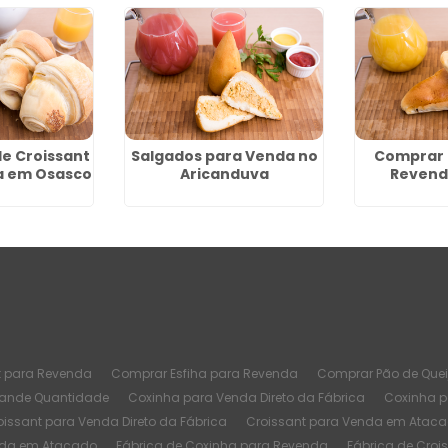
e Croissant
Salgados para Venda no
Comprar 
a em Osasco
Aricanduva
Revend
t para Revenda
Comprar Esfiha para Revenda
Comprar Pão de Quei
rande Quantidade
Coxinha para Venda Direto da Fábrica
Coxinha 
oissant para Venda Direto da Fábrica
Croissant para Venda em Atac
nda em Atacado
Fábrica de Coxinha para Revenda
Fábrica de Croi