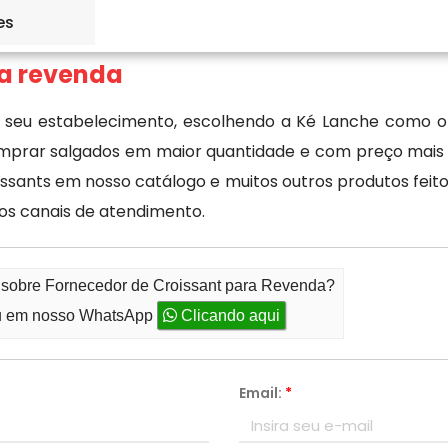
es
hendo a Ké Lanche como o seu
ra revenda
 seu estabelecimento, escolhendo a Ké Lanche como o 
prar salgados em maior quantidade e com preço mais ac
sants em nosso catálogo e muitos outros produtos feito
os canais de atendimento.
o sobre Fornecedor de Croissant para Revenda?
 em nosso WhatsApp
Clicando aqui
Email:
*