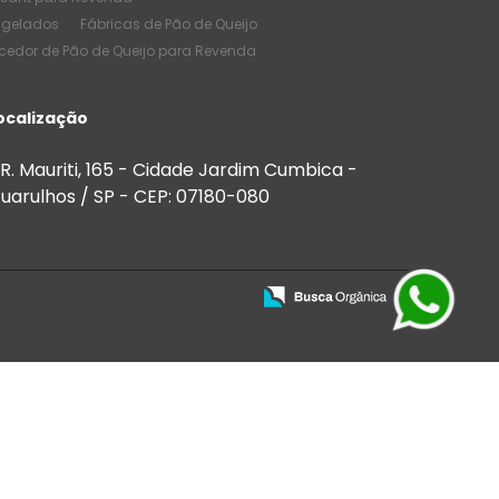
ngelados
Fábricas de Pão de Queijo
cedor de Pão de Queijo para Revenda
e Pão de Queijo
Melhores Salgados
de Quantidade
ocalização
de Salgados Congelados
 Bares
Salgados para Buffet
R. Mauriti, 165 - Cidade Jardim Cumbica -
 para Festas e Eventos
uarulhos / SP - CEP: 07180-080
Salgados para Venda
ios
Salgados para vender preço