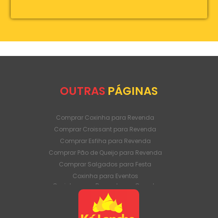
OUTRAS
PÁGINAS
Comprar Coxinha para Revenda
Comprar Croissant para Revenda
Comprar Esfiha para Revenda
Comprar Pão de Queijo para Revenda
Comprar Salgados para Festa
Coxinha para Eventos
Coxinha para Revenda em Grande
Quantidade
Coxinha para Venda Direto da Fábrica
Coxinha para Venda em Atacado