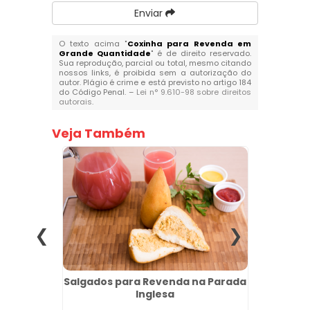
Enviar
O texto acima "
Coxinha para Revenda em
Grande Quantidade
" é de direito reservado.
Sua reprodução, parcial ou total, mesmo citando
nossos links, é proibida sem a autorização do
autor. Plágio é crime e está previsto no artigo 184
do Código Penal. –
Lei n° 9.610-98 sobre direitos
autorais
.
Veja Também
cias em
Salgados para Revenda na Parada
Min
Inglesa
P