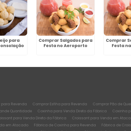
eijo para
Comprar Salgados para
Comprar S
Consolação
Festa no Aeroporto
Festa na
t para Revenda
Comprar Esfiha para Revenda
Comprar Pão de Quei
rande Quantidade
Coxinha para Venda Direto da Fábrica
Coxinha 
oissant para Venda Direto da Fábrica
Croissant para Venda em Atac
nda em Atacado
Fábrica de Coxinha para Revenda
Fábrica de Croi