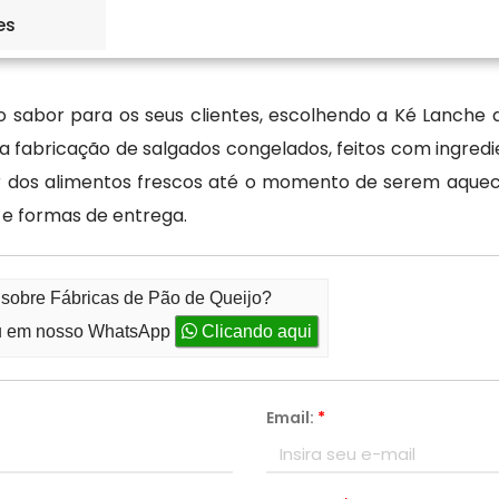
 uma das melhores fábricas de pão
es
sabor para os seus clientes, escolhendo a Ké Lanche d
 fabricação de salgados congelados, feitos com ingredie
os alimentos frescos até o momento de serem aquecidos
 e formas de entrega.
 sobre Fábricas de Pão de Queijo?
 em nosso WhatsApp
Clicando aqui
Email:
*