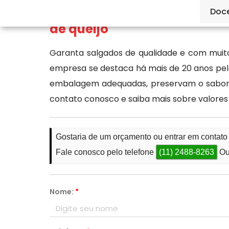
Ké Lanche se destaca como
Doc
de queijo
Garanta salgados de qualidade e com muito 
empresa se destaca há mais de 20 anos pela
embalagem adequadas, preservam o sabor d
contato conosco e saiba mais sobre valores
Gostaria de um orçamento ou entrar em contato
Fale conosco pelo telefone
(11) 2488-8263
Ou
Nome:
*