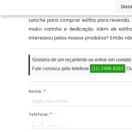
Doc
Garanta maior padronização e muito sabo
Lanche para comprar esfiha para revenda. A
muito carinho e dedicação. Além de esfiha
interessou pelos nossos produtos? Então nã
Gostaria de um orçamento ou entrar em contat
Fale conosco pelo telefone
(11) 2488-8263
Ou
Nome:
*
Telefone:
*