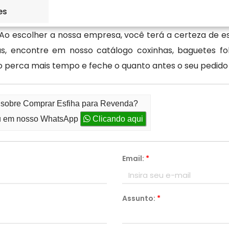
es
r para os seus salgados, contando com a ajuda da Ké
o escolher a nossa empresa, você terá a certeza de esta
s, encontre em nosso catálogo coxinhas, baguetes folh
o perca mais tempo e feche o quanto antes o seu pedid
o sobre Comprar Esfiha para Revenda?
 em nosso WhatsApp
Clicando aqui
Email:
*
Assunto:
*