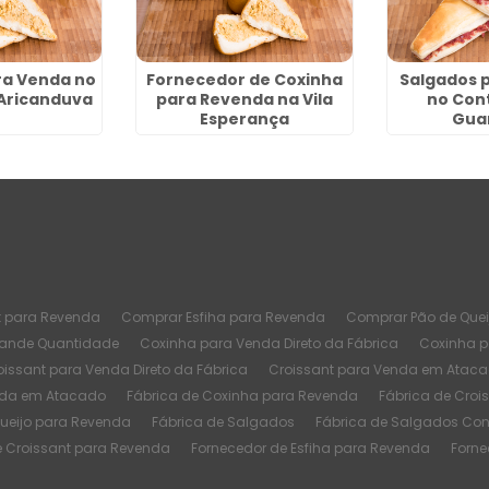
ra Venda no
Fornecedor de Coxinha
Salgados 
Aricanduva
para Revenda na Vila
no Cont
Esperança
Gua
t para Revenda
Comprar Esfiha para Revenda
Comprar Pão de Quei
rande Quantidade
Coxinha para Venda Direto da Fábrica
Coxinha 
oissant para Venda Direto da Fábrica
Croissant para Venda em Atac
nda em Atacado
Fábrica de Coxinha para Revenda
Fábrica de Croi
Queijo para Revenda
Fábrica de Salgados
Fábrica de Salgados Co
e Croissant para Revenda
Fornecedor de Esfiha para Revenda
Forne
or Fábrica de Coxinha
Melhor Fábrica de Croissant
Melhor Fábrica d