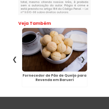
total, mesmo citando nossos links, é proibida
sem a autorização do autor. Plágio é crime e
está previsto no artigo 184 do Código Penal. –
Lei
n° 9.610-98 sobre direitos autorais
.
Veja Também
para
Fornecedor de Pão de Queijo para
Fornec
mpo
Revenda em Barueri
Reven