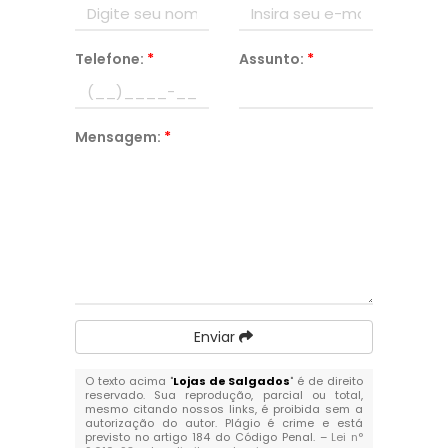
Telefone:
*
Assunto:
*
Mensagem:
*
Enviar
O texto acima "
Lojas de Salgados
" é de direito
reservado. Sua reprodução, parcial ou total,
mesmo citando nossos links, é proibida sem a
autorização do autor. Plágio é crime e está
previsto no artigo 184 do Código Penal. –
Lei n°