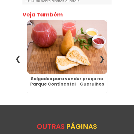
9.610-98 sobre direitos autorais
.
Veja Também
Revenda
Salgados para vender preço no
Fábric
os
Parque Continental - Guarulhos
OUTRAS
PÁGINAS