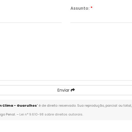
Assunto:
*
Enviar
m Clima - Guarulhos
" é de direito reservado. Sua reprodução, parcial ou tot
igo Penal. –
Lei n° 9.610-98 sobre direitos autorais
.