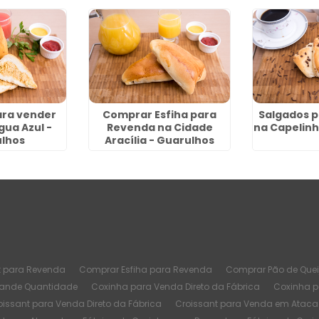
ara vender
Comprar Esfiha para
Salgados p
gua Azul -
Revenda na Cidade
na Capelinh
lhos
Aracília - Guarulhos
t para Revenda
Comprar Esfiha para Revenda
Comprar Pão de Quei
rande Quantidade
Coxinha para Venda Direto da Fábrica
Coxinha 
oissant para Venda Direto da Fábrica
Croissant para Venda em Atac