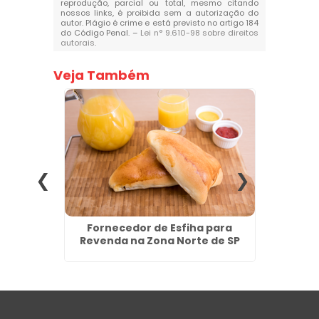
reprodução, parcial ou total, mesmo citando
nossos links, é proibida sem a autorização do
autor. Plágio é crime e está previsto no artigo 184
do Código Penal. –
Lei n° 9.610-98 sobre direitos
autorais
.
Veja Também
cado no
Fornecedor de Esfiha para
Pão 
lhos
Revenda na Zona Norte de SP