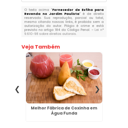
O texto acima "
Fornecedor de Esfiha para
Revenda no Jardim Paulista
" é de direito
reservado. Sua reprodução, parcial ou total,
mesmo citando nossos links, é proibida sem a
autorização do autor. Plágio é crime e está
previsto no artigo 184 do Código Penal. –
Lei n°
9.610-98 sobre direitos autorais
.
Veja Também
 Barra
Melhor Fábrica de Coxinha em
Pão 
Água Funda
A