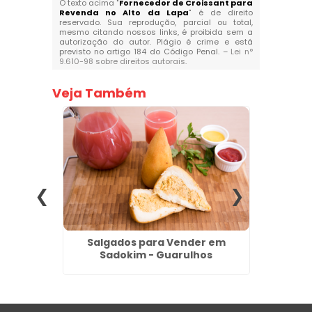
O texto acima "
Fornecedor de Croissant para
Revenda no Alto da Lapa
" é de direito
reservado. Sua reprodução, parcial ou total,
mesmo citando nossos links, é proibida sem a
autorização do autor. Plágio é crime e está
previsto no artigo 184 do Código Penal. –
Lei n°
9.610-98 sobre direitos autorais
.
Veja Também
tos no
Salgados para Vender em
Salgad
Sadokim - Guarulhos