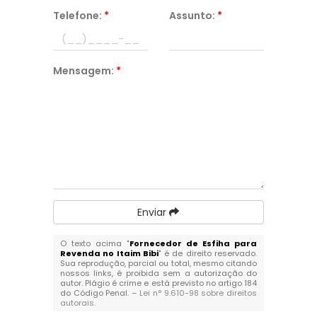
Telefone:
*
Assunto:
*
Mensagem:
*
Enviar
O texto acima "
Fornecedor de Esfiha para
Revenda no Itaim Bibi
" é de direito reservado.
Sua reprodução, parcial ou total, mesmo citando
nossos links, é proibida sem a autorização do
autor. Plágio é crime e está previsto no artigo 184
do Código Penal. –
Lei n° 9.610-98 sobre direitos
autorais
.