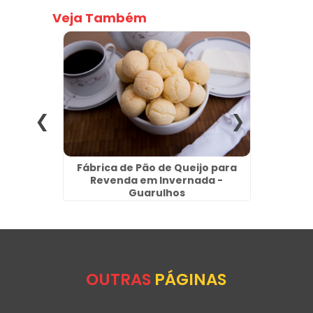
Veja Também
nder no
Fábrica de Pão de Queijo para
Salga
Revenda em Invernada -
Guarulhos
OUTRAS
PÁGINAS