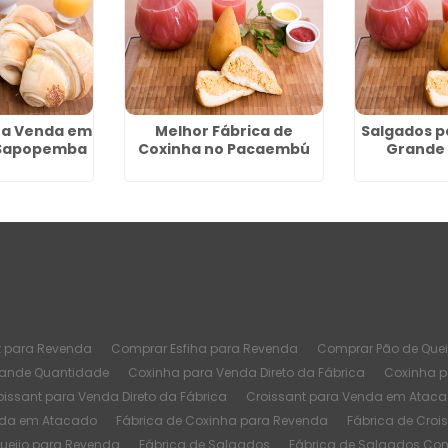
ra Venda em
Melhor Fábrica de
Salgados p
 Sapopemba
Coxinha no Pacaembú
Grande 
t para Revenda
Comprar Esfiha para Revenda
Comprar Pão de Quei
rande Quantidade
Coxinha para Venda Direto da Fábrica
Coxinha 
oissant para Venda Direto da Fábrica
Croissant para Venda em Atac
nda em Atacado
Fábrica de Coxinha para Revenda
Fábrica de Croi
Queijo para Revenda
Fábrica de Salgados
Fábrica de Salgados Co