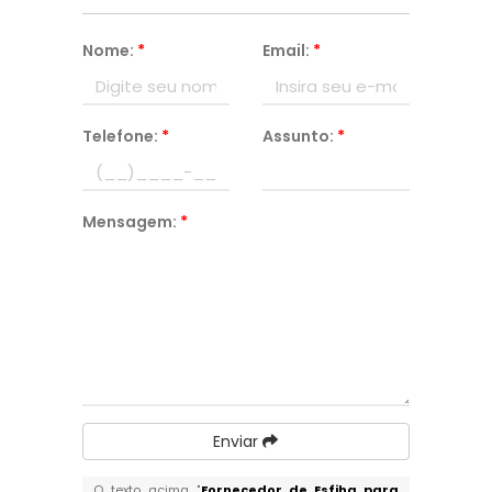
Nome:
*
Email:
*
Telefone:
*
Assunto:
*
Mensagem:
*
Enviar
O texto acima "
Fornecedor de Esfiha para