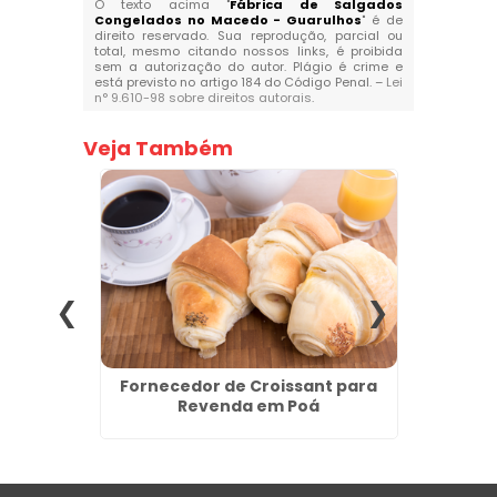
O texto acima "
Fábrica de Salgados
Congelados no Macedo - Guarulhos
" é de
direito reservado. Sua reprodução, parcial ou
total, mesmo citando nossos links, é proibida
sem a autorização do autor. Plágio é crime e
está previsto no artigo 184 do Código Penal. –
Lei
n° 9.610-98 sobre direitos autorais
.
Veja Também
 Ponte
Fornecedor de Croissant para
Comp
s
Revenda em Poá
Rev