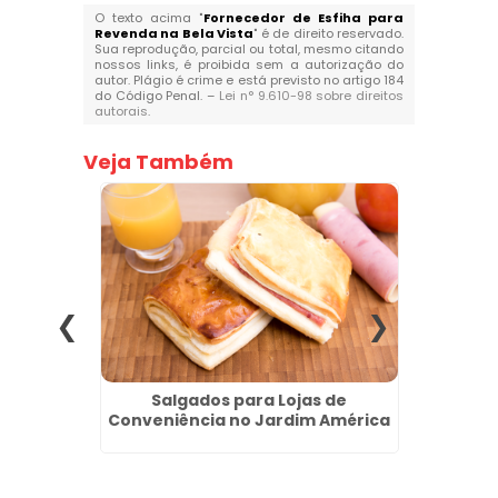
O texto acima "
Fornecedor de Esfiha para
Revenda na Bela Vista
" é de direito reservado.
Sua reprodução, parcial ou total, mesmo citando
nossos links, é proibida sem a autorização do
autor. Plágio é crime e está previsto no artigo 184
do Código Penal. –
Lei n° 9.610-98 sobre direitos
autorais
.
Veja Também
a em
Salgados para Lojas de
Salgad
canço -
Conveniência no Jardim América