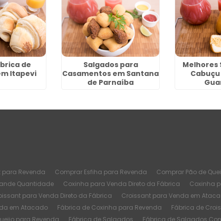
brica de
Salgados para
Melhores 
em Itapevi
Casamentos em Santana
Cabuçu 
de Parnaíba
Gua
t para Revenda
Comprar Esfiha para Revenda
Comprar Pão de Quei
rande Quantidade
Coxinha para Venda Direto da Fábrica
Coxinha 
oissant para Venda Direto da Fábrica
Croissant para Venda em Atac
nda em Atacado
Fábrica de Coxinha para Revenda
Fábrica de Croi
Queijo para Revenda
Fábrica de Salgados
Fábrica de Salgados Co