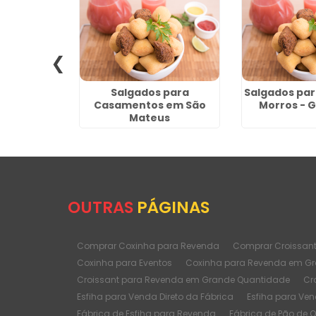
lgados na
Salgados para
Salgados par
rrão
Casamentos em São
Morros - 
Mateus
OUTRAS
PÁGINAS
Comprar Coxinha para Revenda
Comprar Croissan
Coxinha para Eventos
Coxinha para Revenda em G
Croissant para Revenda em Grande Quantidade
Cr
Esfiha para Venda Direto da Fábrica
Esfiha para Ve
Fábrica de Esfiha para Revenda
Fábrica de Pão de 