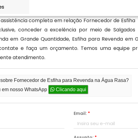
es
no mercado, a Ke Lanche se destaca no setor de Fábrica
 assistência completa em relação Fornecedor de Esfiha
lusive, conceder a excelência por meio de Salgados
enda em Grande Quantidade, Esfiha para Revenda em G
contate e faça um orçamento. Temos uma equipe pr
lente atendimento.
o sobre Fornecedor de Esfiha para Revenda na Água Rasa?
 em nosso WhatsApp
Clicando aqui
Email:
*
Assunto:
*