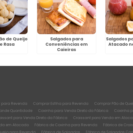
ão de Queijo
Salgados para
Salgados p
e Rasa
Conveniências em
Atacado 
Caieiras
t para Revenda
Comprar Esfiha para Revenda
Comprar Pão de Quei
rande Quantidade
Coxinha para Venda Direto da Fábrica
Coxinha 
oissant para Venda Direto da Fábrica
Croissant para Venda em Atac
nda em Atacado
Fábrica de Coxinha para Revenda
Fábrica de Croi
Queijo para Revenda
Fábrica de Salgados
Fábrica de Salgados Co