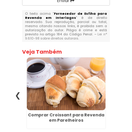
Enviar
O texto acima "
Fornecedor de Esfiha para
Revenda em Interlagos
" é de direito
reservado. Sua reprodução, parcial ou total,
mesmo citando nossos links, é proibida sem a
autorização do autor. Plágio é crime e está
previsto no artigo 184 do Código Penal. –
Lei n°
9.610-98 sobre direitos autorais
.
Veja Também
gelados
Comprar Croissant para Revenda
Coxin
os
em Parelheiros