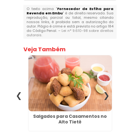
O texto acima "
Fornecedor de Esfiha para
Revenda em Embu
" é de direito reservado. Sua
reprodução, parcial ou total, mesmo citando
nossos links, é proibida sem a autorização do
autor. Plágio é crime e está previsto no artigo 184
do Código Penal. –
Lei n° 9.610-98 sobre direitos
autorais
.
Veja Também
 em São
Salgados para Casamentos no
Coxinh
Alto Tietê
Quant