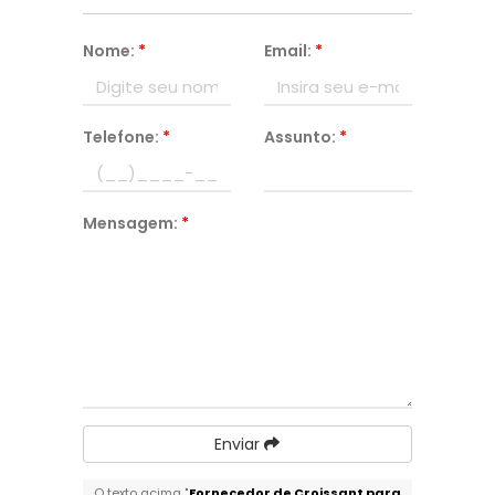
Nome:
*
Email:
*
Telefone:
*
Assunto:
*
Mensagem:
*
Enviar
O texto acima "
Fornecedor de Croissant para