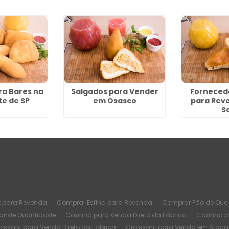
ra Bares na
Salgados para Vender
Fornecedo
te de SP
em Osasco
para Reve
S
t para Revenda
Comprar Esfiha para Revenda
Comprar Pão de Quei
rande Quantidade
Coxinha para Venda Direto da Fábrica
Coxinha 
oissant para Venda Direto da Fábrica
Croissant para Venda em Atac