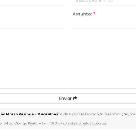
Assunto:
*
Enviar
 no Morro Grande - Guarulhos
" é de direito reservado. Sua reprodução, pa
go 184 do Código Penal. –
Lei n° 9.610-98 sobre direitos autorais
.