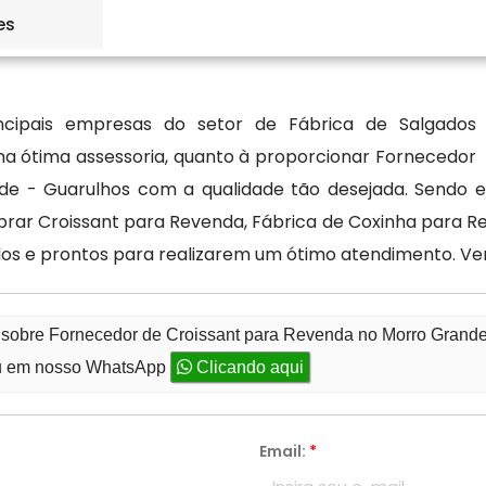
, hoje, escolhendo a Ké Lanche como o seu Fornecedor
es
 - Guarulhos, você pode finalmente ter mais opções de
cipais empresas do setor de Fábrica de Salgados
ma ótima assessoria, quanto à proporcionar Fornecedor
e - Guarulhos com a qualidade tão desejada. Sendo es
prar Croissant para Revenda, Fábrica de Coxinha para R
ados e prontos para realizarem um ótimo atendimento. V
o sobre Fornecedor de Croissant para Revenda no Morro Grande
 em nosso WhatsApp
Clicando aqui
Email:
*