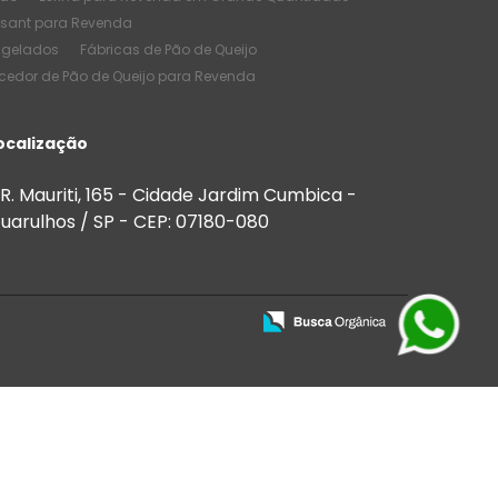
ssant para Revenda
ngelados
Fábricas de Pão de Queijo
cedor de Pão de Queijo para Revenda
e Pão de Queijo
Melhores Salgados
de Quantidade
ocalização
de Salgados Congelados
 Bares
Salgados para Buffet
R. Mauriti, 165 - Cidade Jardim Cumbica -
 para Festas e Eventos
uarulhos / SP - CEP: 07180-080
Salgados para Venda
ios
Salgados para vender preço