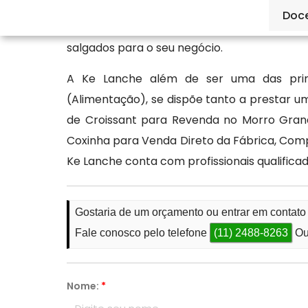
muita técnica para serem preparados. Mas
Doc
de Croissant para Revenda no Morro Grande
salgados para o seu negócio.
A Ke Lanche além de ser uma das prin
(Alimentação), se dispõe tanto a prestar u
de Croissant para Revenda no Morro Grand
Coxinha para Venda Direto da Fábrica, Com
Ke Lanche conta com profissionais qualific
Gostaria de um orçamento ou entrar em contat
Fale conosco pelo telefone
(11) 2488-8263
Ou
Nome:
*