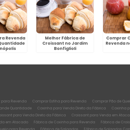
ara Revenda
Melhor Fábrica de
Comprar C
Quantidade
Croissant no Jardim
Revenda n
nópolis
Bonfiglioli
t para Revenda
Comprar Esfiha para Revenda
Comprar Pão de Quei
rande Quantidade
Coxinha para Venda Direto da Fábrica
Coxinha 
oissant para Venda Direto da Fábrica
Croissant para Venda em Atac
nda em Atacado
Fábrica de Coxinha para Revenda
Fábrica de Croi
Queijo para Revenda
Fábrica de Salgados
Fábrica de Salgados Co