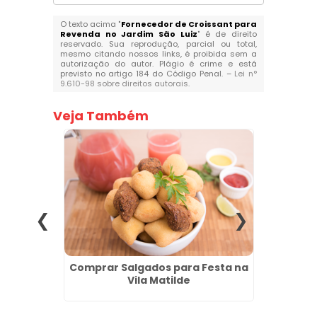
O texto acima "
Fornecedor de Croissant para
Revenda no Jardim São Luiz
" é de direito
reservado. Sua reprodução, parcial ou total,
mesmo citando nossos links, é proibida sem a
autorização do autor. Plágio é crime e está
previsto no artigo 184 do Código Penal. –
Lei n°
9.610-98 sobre direitos autorais
.
Veja Também
o para
Comprar Salgados para Festa na
Loj
nco
Vila Matilde