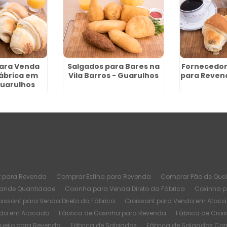
para Venda
Salgados para Bares na
Fornecedor
Fábrica em
Vila Barros - Guarulhos
para Reven
Guarulhos
t para Revenda
Comprar Esfiha para Revenda
Comprar Pão de Quei
rande Quantidade
Coxinha para Venda Direto da Fábrica
Coxinha 
oissant para Venda Direto da Fábrica
Croissant para Venda em Atac
nda em Atacado
Fábrica de Coxinha para Revenda
Fábrica de Croi
Queijo para Revenda
Fábrica de Salgados
Fábrica de Salgados Co