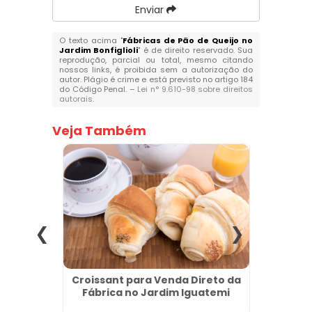
Enviar
O texto acima "
Fábricas de Pão de Queijo no
Jardim Bonfiglioli
" é de direito reservado. Sua
reprodução, parcial ou total, mesmo citando
nossos links, é proibida sem a autorização do
autor. Plágio é crime e está previsto no artigo 184
do Código Penal. –
Lei n° 9.610-98 sobre direitos
autorais
.
Veja Também
Grande
Croissant para Venda Direto da
Fábr
lhos
Fábrica no Jardim Iguatemi