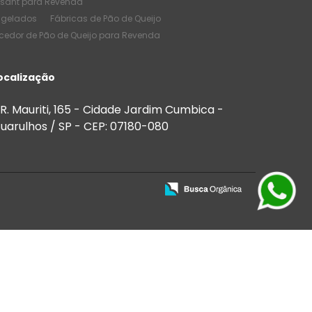
ssant para Revenda
ngelados
Fábricas de Pão de Queijo
cedor de Pão de Queijo para Revenda
e Pão de Queijo
Melhores Salgados
de Quantidade
ocalização
de Salgados Congelados
 Bares
Salgados para Buffet
R. Mauriti, 165 - Cidade Jardim Cumbica -
 para Festas e Eventos
uarulhos / SP - CEP: 07180-080
Salgados para Venda
ios
Salgados para vender preço