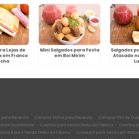
ra Lojas de
Mini Salgados para Festa
Salgados p
a em Franco
em Boi Mirim
Atacado n
ocha
L
t para Revenda
Comprar Esfiha para Revenda
Comprar Pão de Quei
rande Quantidade
Coxinha para Venda Direto da Fábrica
Coxinha 
oissant para Venda Direto da Fábrica
Croissant para Venda em Atac