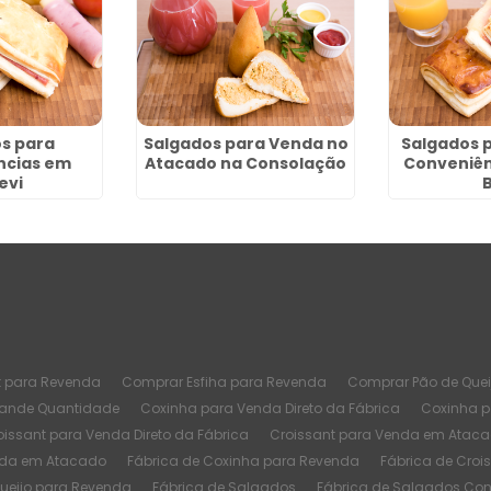
s para
Salgados para Venda no
Salgados p
ncias em
Atacado na Consolação
Conveniên
evi
B
t para Revenda
Comprar Esfiha para Revenda
Comprar Pão de Quei
rande Quantidade
Coxinha para Venda Direto da Fábrica
Coxinha 
oissant para Venda Direto da Fábrica
Croissant para Venda em Atac
nda em Atacado
Fábrica de Coxinha para Revenda
Fábrica de Croi
Queijo para Revenda
Fábrica de Salgados
Fábrica de Salgados Co