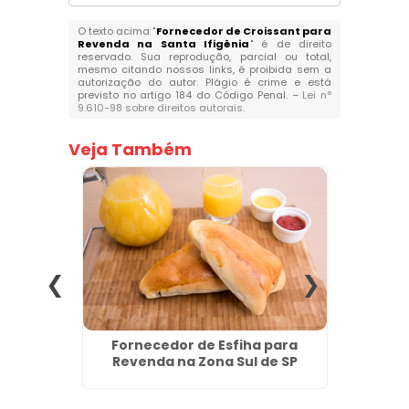
O texto acima "
Fornecedor de Croissant para
Revenda na Santa Ifigênia
" é de direito
reservado. Sua reprodução, parcial ou total,
mesmo citando nossos links, é proibida sem a
autorização do autor. Plágio é crime e está
previsto no artigo 184 do Código Penal. –
Lei n°
9.610-98 sobre direitos autorais
.
Veja Também
 Queijo
Fornecedor de Esfiha para
Salgad
rt
Revenda na Zona Sul de SP