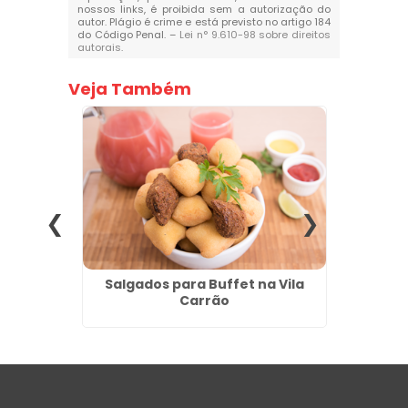
nossos links, é proibida sem a autorização do
autor. Plágio é crime e está previsto no artigo 184
do Código Penal. –
Lei n° 9.610-98 sobre direitos
autorais
.
Veja Também
ant na
Salgados para Buffet na Vila
Salga
Carrão
I