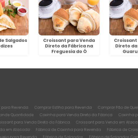
de Salgados
Croissant para Venda
Croissant
dizes
Direto da Fábrica na
Direto da
Freguesia do Ó
Guarul
t para Revenda
Comprar Esfiha para Revenda
Comprar Pão de Quei
rande Quantidade
Coxinha para Venda Direto da Fábrica
Coxinha 
oissant para Venda Direto da Fábrica
Croissant para Venda em Atac
nda em Atacado
Fábrica de Coxinha para Revenda
Fábrica de Croi
Queijo para Revenda
Fábrica de Salgados
Fábrica de Salgados Co