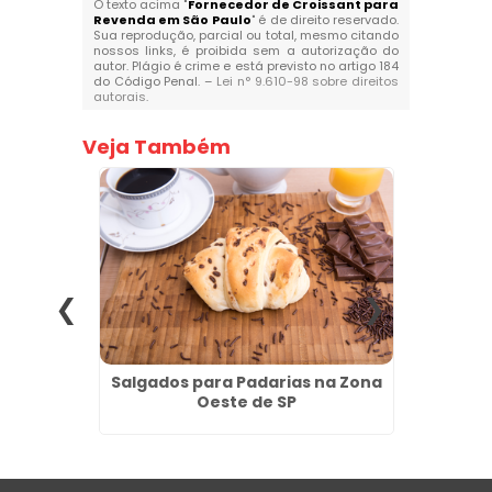
O texto acima "
Fornecedor de Croissant para
Revenda em São Paulo
" é de direito reservado.
Sua reprodução, parcial ou total, mesmo citando
nossos links, é proibida sem a autorização do
autor. Plágio é crime e está previsto no artigo 184
do Código Penal. –
Lei n° 9.610-98 sobre direitos
autorais
.
Veja Também
gelados
Salgados para Padarias na Zona
Salga
hos
Oeste de SP