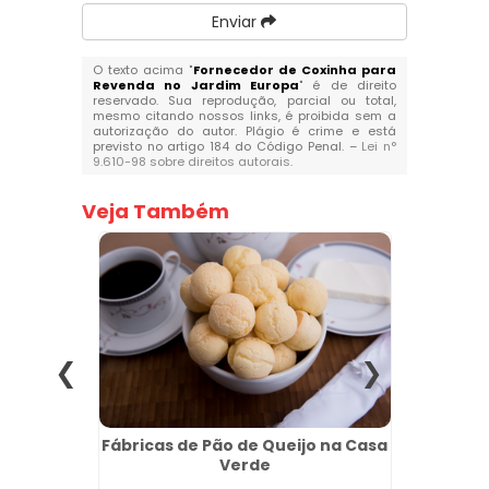
Enviar
O texto acima "
Fornecedor de Coxinha para
Revenda no Jardim Europa
" é de direito
reservado. Sua reprodução, parcial ou total,
mesmo citando nossos links, é proibida sem a
autorização do autor. Plágio é crime e está
previsto no artigo 184 do Código Penal. –
Lei n°
9.610-98 sobre direitos autorais
.
Veja Também
a em
Fábricas de Pão de Queijo na Casa
Esfiha
em
Verde
t