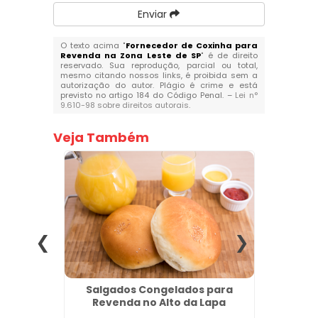
Enviar
O texto acima "
Fornecedor de Coxinha para
Revenda na Zona Leste de SP
" é de direito
reservado. Sua reprodução, parcial ou total,
mesmo citando nossos links, é proibida sem a
autorização do autor. Plágio é crime e está
previsto no artigo 184 do Código Penal. –
Lei n°
9.610-98 sobre direitos autorais
.
Veja Também
ery em
Salgados Congelados para
Fáb
Revenda no Alto da Lapa