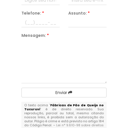
Telefone:
*
Assunto:
*
Mensagem:
*
Enviar
O texto acima "
Fábricas de Pão de Queijo no
Tucuruvi
" é de direito reservado. Sua
reprodução, parcial ou total, mesmo citando
nossos links, é proibida sem a autorização do
autor. Plágio é crime e está previsto no artigo 184
do Código Penal. –
Lei n° 9.610-98 sobre direitos