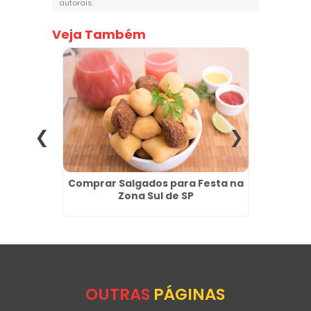
autorais
.
Veja Também
jo em
Comprar Salgados para Festa na
Salgad
a
Zona Sul de SP
OUTRAS
PÁGINAS