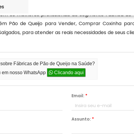
dos (Alimentação), dispondo Fábricas de Pão de Queijo
es
om os melhores profissionais do segmento Fábrica de
ém Pão de Queijo para Vender, Comprar Coxinha par
algados, para atender as reais necessidades de seus cl
o sobre Fábricas de Pão de Queijo na Saúde?
 em nosso WhatsApp
Clicando aqui
Email:
*
Assunto:
*