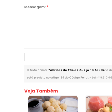
Mensagem:
*
O texto acima "
Fábricas de Pão de Queijo na Saúde
" é d
está previsto no artigo 184 do Código Penal. –
Lei n° 9.610-9
Veja Também