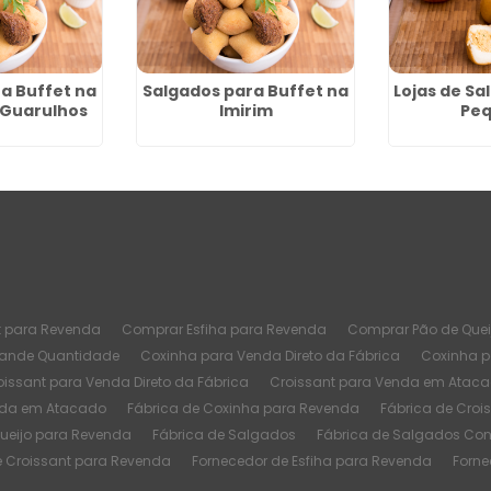
a Buffet na
Salgados para Buffet na
Lojas de Sa
- Guarulhos
Imirim
Pe
t para Revenda
Comprar Esfiha para Revenda
Comprar Pão de Quei
rande Quantidade
Coxinha para Venda Direto da Fábrica
Coxinha 
oissant para Venda Direto da Fábrica
Croissant para Venda em Atac
nda em Atacado
Fábrica de Coxinha para Revenda
Fábrica de Croi
Queijo para Revenda
Fábrica de Salgados
Fábrica de Salgados Co
e Croissant para Revenda
Fornecedor de Esfiha para Revenda
Forne
or Fábrica de Coxinha
Melhor Fábrica de Croissant
Melhor Fábrica d