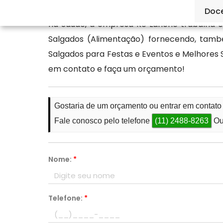
Sendo referência no ramo Fábrica de Salga
Doc
na Saúde, a empresa Ke Lanche trabalha c
Salgados (Alimentação) fornecendo, tamb
Salgados para Festas e Eventos e Melhores S
em contato e faça um orçamento!
Gostaria de um orçamento ou entrar em contat
Fale conosco pelo telefone
(11) 2488-8263
Ou
Nome:
*
Telefone:
*