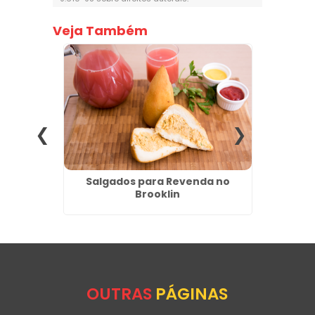
Veja Também
s no
Salgados para Revenda no
Pão de
Brooklin
da
OUTRAS
PÁGINAS