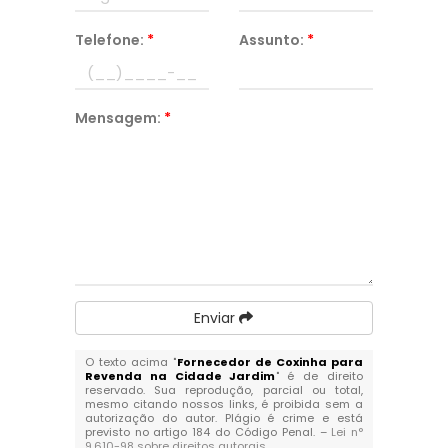
Telefone:
*
Assunto:
*
Mensagem:
*
Enviar
O texto acima "
Fornecedor de Coxinha para
Revenda na Cidade Jardim
" é de direito
reservado. Sua reprodução, parcial ou total,
mesmo citando nossos links, é proibida sem a
autorização do autor. Plágio é crime e está
previsto no artigo 184 do Código Penal. –
Lei n°
9.610-98 sobre direitos autorais
.