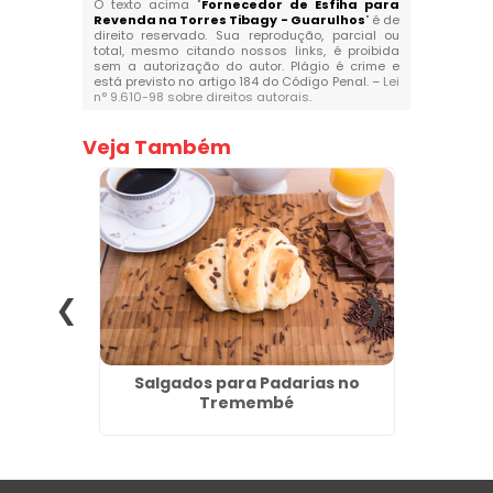
O texto acima "
Fornecedor de Esfiha para
Revenda na Torres Tibagy - Guarulhos
" é de
direito reservado. Sua reprodução, parcial ou
total, mesmo citando nossos links, é proibida
sem a autorização do autor. Plágio é crime e
está previsto no artigo 184 do Código Penal. –
Lei
n° 9.610-98 sobre direitos autorais
.
Veja Também
tos no
Salgados para Padarias no
Forn
Tremembé
Reven