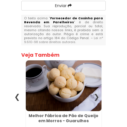
Enviar
O texto acima "
Fornecedor de Coxinha para
Revenda em Parelheiros
" é de direito
reservado. Sua reprodução, parcial ou total,
mesmo citando nossos links, é proibida sem a
autorização do autor. Plágio é crime e está
previsto no artigo 184 do Código Penal. –
Lei n°
9.610-98 sobre direitos autorais
.
Veja Também
jo para
Melhor Fábrica de Pão de Queijo
Melh
mpo
em Morros - Guarulhos