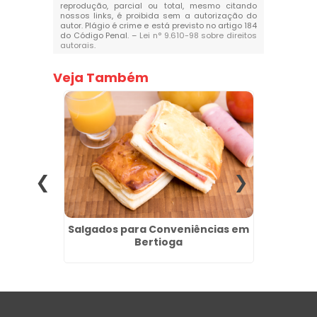
reprodução, parcial ou total, mesmo citando
nossos links, é proibida sem a autorização do
autor. Plágio é crime e está previsto no artigo 184
do Código Penal. –
Lei n° 9.610-98 sobre direitos
autorais
.
Veja Também
 para
Salgados para Conveniências em
Crois
Bertioga
Fá