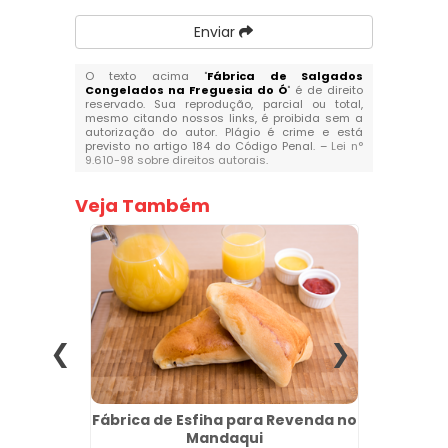
Enviar
O texto acima "
Fábrica de Salgados
Congelados na Freguesia do Ó
" é de direito
reservado. Sua reprodução, parcial ou total,
mesmo citando nossos links, é proibida sem a
autorização do autor. Plágio é crime e está
previsto no artigo 184 do Código Penal. –
Lei n°
9.610-98 sobre direitos autorais
.
Veja Também
ery em
Fábrica de Esfiha para Revenda no
Compr
Mandaqui