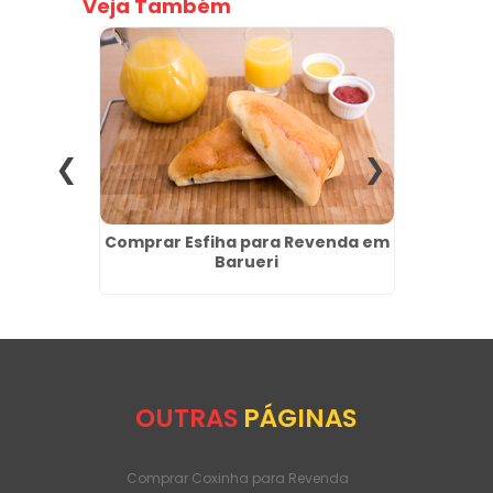
Veja Também
 na Vila
Comprar Esfiha para Revenda em
Crois
Barueri
F
OUTRAS
PÁGINAS
Comprar Coxinha para Revenda