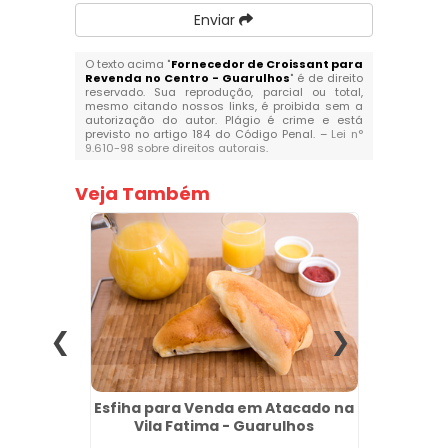
Enviar
O texto acima "
Fornecedor de Croissant para
Revenda no Centro - Guarulhos
" é de direito
reservado. Sua reprodução, parcial ou total,
mesmo citando nossos links, é proibida sem a
autorização do autor. Plágio é crime e está
previsto no artigo 184 do Código Penal. –
Lei n°
9.610-98 sobre direitos autorais
.
Veja Também
 Direto
Esfiha para Venda em Atacado na
Salgad
ma
Vila Fatima - Guarulhos