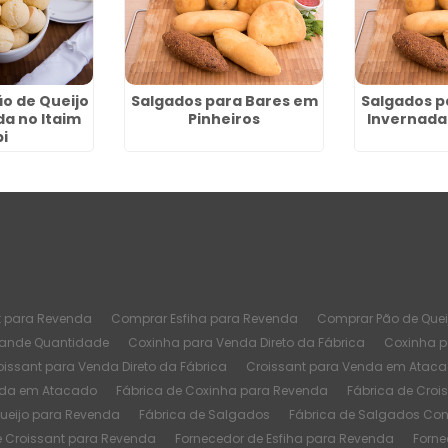
ão de Queijo
Salgados para Bares em
Salgados p
a no Itaim
Pinheiros
Invernada
bi
t para Revenda
Comprar Esfiha para Revenda
Comprar Pão de Quei
rande Quantidade
Coxinha para Venda Direto da Fábrica
Coxinha 
oissant para Venda Direto da Fábrica
Croissant para Venda em Atac
nda em Atacado
Fábrica de Coxinha para Revenda
Fábrica de Croi
Queijo para Revenda
Fábrica de Salgados
Fábrica de Salgados Co
e Croissant para Revenda
Fornecedor de Esfiha para Revenda
Forne