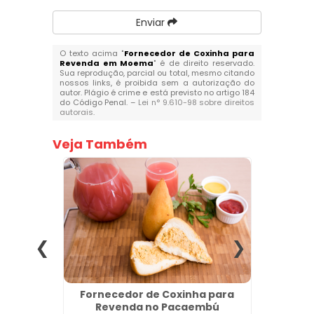
Enviar
O texto acima "
Fornecedor de Coxinha para
Revenda em Moema
" é de direito reservado.
Sua reprodução, parcial ou total, mesmo citando
nossos links, é proibida sem a autorização do
autor. Plágio é crime e está previsto no artigo 184
do Código Penal. –
Lei n° 9.610-98 sobre direitos
autorais
.
Veja Também
tes na
Fornecedor de Coxinha para
S
rulhos
Revenda no Pacaembú
C