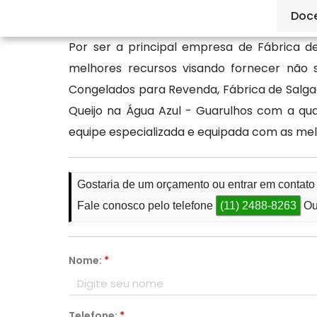
sua melhor opção: a Ké Lanche.
Doc
Por ser a principal empresa de Fábrica 
melhores recursos visando fornecer não
Congelados para Revenda, Fábrica de Salga
Queijo na Água Azul - Guarulhos com a qua
equipe especializada e equipada com as me
Gostaria de um orçamento ou entrar em contato
Fale conosco pelo telefone
(11) 2488-8263
Ou
Nome:
*
Telefone:
*