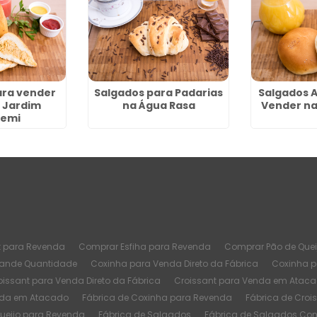
ara vender
Salgados para Padarias
Salgados 
 Jardim
na Água Rasa
Vender na
temi
t para Revenda
Comprar Esfiha para Revenda
Comprar Pão de Quei
rande Quantidade
Coxinha para Venda Direto da Fábrica
Coxinha 
oissant para Venda Direto da Fábrica
Croissant para Venda em Atac
nda em Atacado
Fábrica de Coxinha para Revenda
Fábrica de Croi
Queijo para Revenda
Fábrica de Salgados
Fábrica de Salgados Co