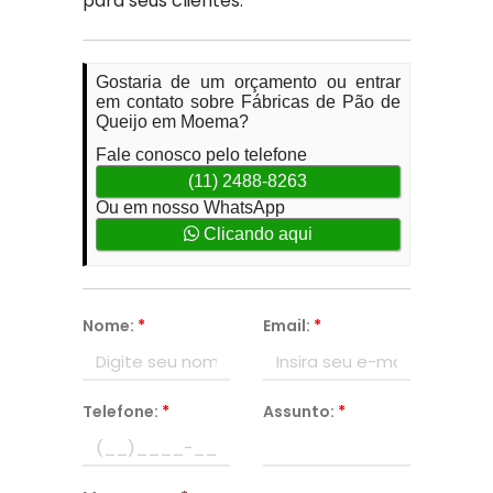
para seus clientes.
Gostaria de um orçamento ou entrar
em contato sobre Fábricas de Pão de
Queijo em Moema?
Fale conosco pelo telefone
(11) 2488-8263
Ou em nosso WhatsApp
Clicando aqui
Nome:
*
Email:
*
Telefone:
*
Assunto:
*